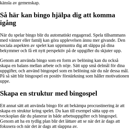
känsla av gemenskap.
Så här kan bingo hjälpa dig att komma
igång
När du spelar bingo blir du automatiskt engagerad. Spela tillsammans
med vänner eller familj kan göra upplevelsen ännu mer givande. Den
sociala aspekten av spelet kan uppmuntra dig att släppa på dina
bekymmer och få ett nytt perspektiv på de uppgifter du skjuter upp.
Genom att använda bingo som en form av belöning kan du också
skapa en balans mellan arbete och nöje. Sätt upp små delmål för dina
uppgifter, och använd bingospel som en belöning när du når dessa mål.
På så sätt blir bingospel en positiv förstärkning som håller motivationen
uppe.
Skapa en struktur med bingospel
Ett annat sätt att använda bingo för att bekämpa procrastinering är att
skapa en struktur kring spelet. Du kan till exempel sätta upp en
veckoplan där du planerar in både arbetsuppgifter och bingospel.
Genom att ha en tydlig plan blir det lättare att se när det är dags att
fokusera och när det är dags att slappna av.