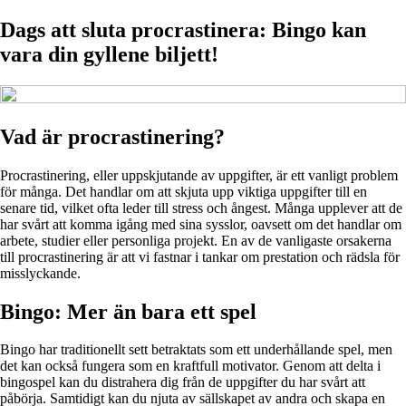
Dags att sluta procrastinera: Bingo kan
vara din gyllene biljett!
Vad är procrastinering?
Procrastinering, eller uppskjutande av uppgifter, är ett vanligt problem
för många. Det handlar om att skjuta upp viktiga uppgifter till en
senare tid, vilket ofta leder till stress och ångest. Många upplever att de
har svårt att komma igång med sina sysslor, oavsett om det handlar om
arbete, studier eller personliga projekt. En av de vanligaste orsakerna
till procrastinering är att vi fastnar i tankar om prestation och rädsla för
misslyckande.
Bingo: Mer än bara ett spel
Bingo har traditionellt sett betraktats som ett underhållande spel, men
det kan också fungera som en kraftfull motivator. Genom att delta i
bingospel kan du distrahera dig från de uppgifter du har svårt att
påbörja. Samtidigt kan du njuta av sällskapet av andra och skapa en