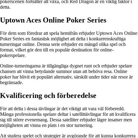
pokerscenen fortsätter att växa, och Red Dragon är en viktig faktor i
detta.
Uptown Aces Online Poker Series
För dem som föredrar att spela hemifrån erbjuder Uptown Aces Online
Poker Series en fantastisk möjlighet att delta i konkurrenskraftiga
turneringar online. Denna serie erbjuder en mängd olika spel och
format, vilket gör den till en populär destination för online-
pokerspelare.
Online-turneringarna är tillgängliga dygnet runt och erbjuder spelare
chansen att vinna betydande summor utan att behöva resa. Online
poker har blivit ett populärt alternativ, särskilt under tider när resor är
begränsade.
Kvalificering och förberedelse
För att delta i dessa tävlingar är det viktigt att vara väl förberedd.
Många professionella spelare deltar i satellittävlingar för att kvalificera
sig till större evenemang. Dessa satelliter erbjuder lägre insatser men
möjligheten att vinna en plats i en stor turnering.
Att studera spelet och strategier är avgörande för att kunna konkurrera