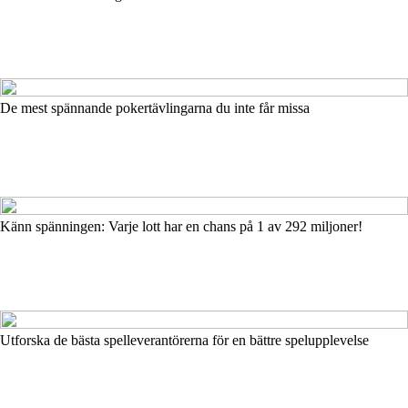
De mest spännande pokertävlingarna du inte får missa
Känn spänningen: Varje lott har en chans på 1 av 292 miljoner!
Utforska de bästa spelleverantörerna för en bättre spelupplevelse